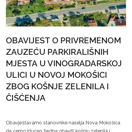
OBAVIJEST O PRIVREMENOM
ZAUZEĆU PARKIRALIŠNIH
MJESTA U VINOGRADARSKOJ
ULICI U NOVOJ MOKOŠICI
ZBOG KOŠNJE ZELENILA I
ČIŠĆENJA
03/10/2025
Obavještavamo stanovnike naselja Nova Mokošica
da ćemo idućeg tjedna obaviti košnju zelenila i