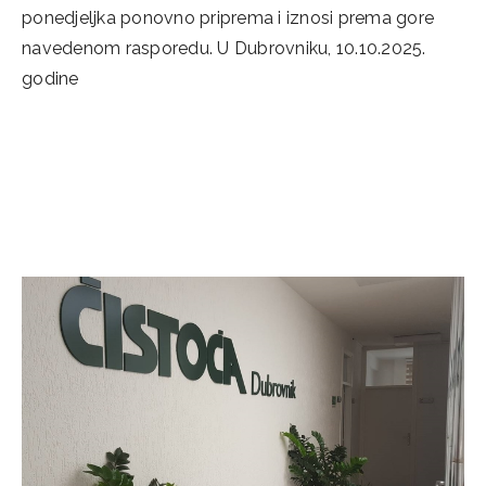
ponedjeljka ponovno priprema i iznosi prema gore
navedenom rasporedu. U Dubrovniku, 10.10.2025.
godine
Categories
Novosti