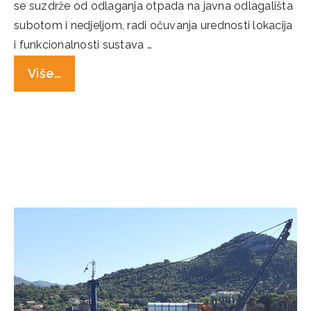
se suzdrže od odlaganja otpada na javna odlagališta
subotom i nedjeljom, radi očuvanja urednosti lokacija
i funkcionalnosti sustava …
Više…
Categories
Novosti