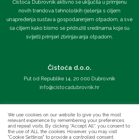
Čistoća Dubrovnik aktivno se uključila u primjenu
novih trendova tehnoloških rješenja s ciljem
unapređenja sustava gospodarenjem otpadom, a sve
sa ciljem kako bismo se pridružili sredinama koje su
svijetli primjeri zbrinjavanja otpadom.
Čistoća d.o.o.
Put od Republike 14, 20 000 Dubrovnik
info@cistocadubrovnik.hr
0800 606 707
We use cookies on our website to give you the most
relevant experience by remembering your preferences
and repeat visits. By clicking “Accept All”, you consent to
the use of ALL the cookies. However, you may visit
"Cookie Settings" to provide a controlled consent.