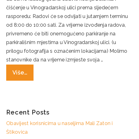
čišćenje u Vinogradarskoj ulici prema sljedećem
rasporedu: Radovi će se odvijati u jutarnjem terminu
od 8:00 do 10:00 sati. Za vrijeme izvođenja radova,
privremeno će biti onemogućeno parkiranje na
parkirališnim mjestima u Vinogradarskoj ulici. (u
prilogu fotografija s označenim lokacijama) Molimo
stanovnike da na vrijeme izmjeste svoja …
Više…
Categories
Novosti
Recent Posts
Obavijest korisnicima u naseljima Mali Zaton i
Štikovica