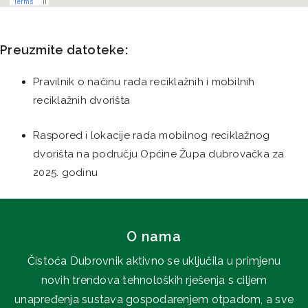
Preuzmite datoteke:
Pravilnik o načinu rada reciklažnih i mobilnih
reciklažnih dvorišta
Raspored i lokacije rada mobilnog reciklažnog
dvorišta na području Općine Župa dubrovačka za
2025. godinu
O nama
Čistoća Dubrovnik aktivno se uključila u primjenu
novih trendova tehnoloških rješenja s ciljem
unapređenja sustava gospodarenjem otpadom, a sve