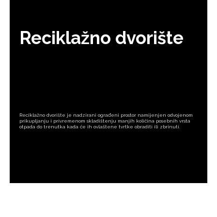
Reciklažno dvorište
Reciklažno dvorište je nadzirani ograđeni prostor namijenjen odvojenom
prikupljanju i privremenom skladištenju manjih količina posebnih vrsta
otpada do trenutka kada će ih ovlaštene tvrtke obraditi ili zbrinuti.