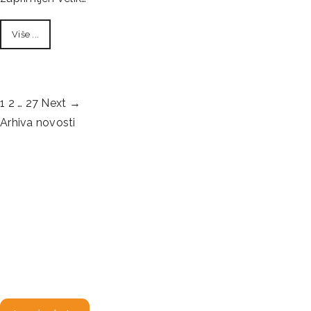
Više ...
1
2
…
27
Next →
Arhiva novosti
Ispunite našu anketu
Na više od sto lokacija postavljani su spremnici za primarnu
selekciju otpada, a Čistoća kao ovlašteni davatelj usluga
odvojeno prikupljeni otpad predaje ovlaštenim
oporabiteljima uz predaju pratećeg lista kojim se prati tijek
otpada.