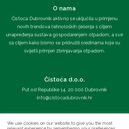
O nama
Čistoća Dubrovnik aktivno se uključila u primjenu
novih trendova tehnoloških rješenja s ciljem
unapređenja sustava gospodarenjem otpadom, a sve
sa ciljem kako bismo se pridružili sredinama koje su
svijetli primjeri zbrinjavanja otpadom.
Čistoća d.o.o.
Put od Republike 14, 20 000 Dubrovnik
info@cistocadubrovnik.hr
0800 606 707
We use cookies on our website to give you the most
relevant experience by remembering your preferences