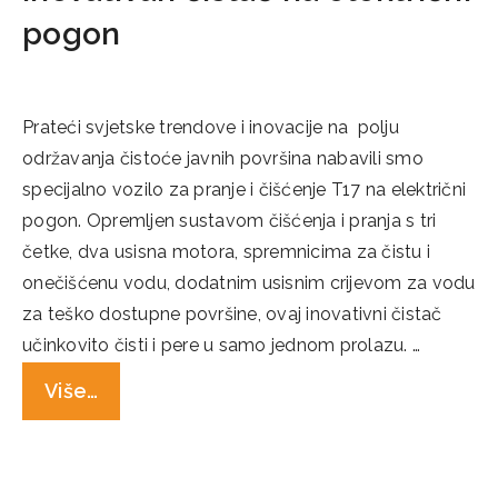
pogon
19/09/2022
Prateći svjetske trendove i inovacije na polju
održavanja čistoće javnih površina nabavili smo
specijalno vozilo za pranje i čišćenje T17 na električni
pogon. Opremljen sustavom čišćenja i pranja s tri
četke, dva usisna motora, spremnicima za čistu i
onečišćenu vodu, dodatnim usisnim crijevom za vodu
za teško dostupne površine, ovaj inovativni čistač
učinkovito čisti i pere u samo jednom prolazu. …
Više…
Categories
Novosti