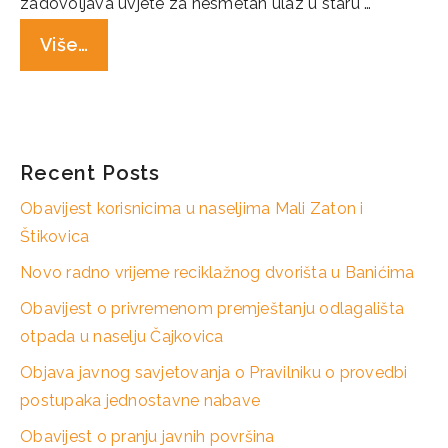
zadovoljava uvjete za nesmetan ulaz u staru …
Više…
Categories
Novosti
Recent Posts
Obavijest korisnicima u naseljima Mali Zaton i
Štikovica
Novo radno vrijeme reciklažnog dvorišta u Banićima
Obavijest o privremenom premještanju odlagališta
otpada u naselju Čajkovica
Objava javnog savjetovanja o Pravilniku o provedbi
postupaka jednostavne nabave
Obavijest o pranju javnih površina