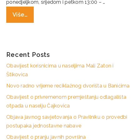
ponedjeljkom, srijedom i petkom 13:00 – …
Više…
Categories
Novosti
Recent Posts
Obavijest korisnicima u naseljima Mali Zaton i
Štikovica
Novo radno vrijeme reciklažnog dvorišta u Banićima
Obavijest o privremenom premještanju odlagališta
otpada u naselju Čajkovica
Objava javnog savjetovanja o Pravilniku o provedbi
postupaka jednostavne nabave
Obavijest o pranju javnih površina