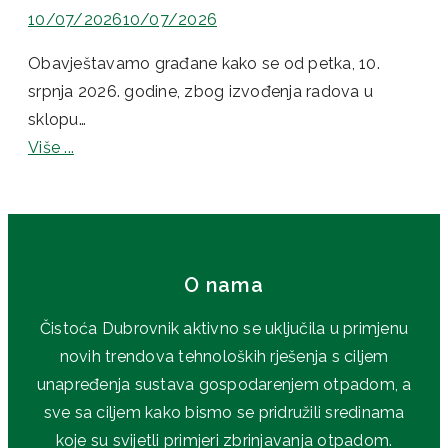
10/07/2026
10/07/2026
Obavještavamo građane kako se od petka, 10.
srpnja 2026. godine, zbog izvođenja radova u
sklopu…
Više ...
O nama
Čistoća Dubrovnik aktivno se uključila u primjenu
novih trendova tehnoloških rješenja s ciljem
unapređenja sustava gospodarenjem otpadom, a
sve sa ciljem kako bismo se pridružili sredinama
koje su svijetli primjeri zbrinjavanja otpadom.