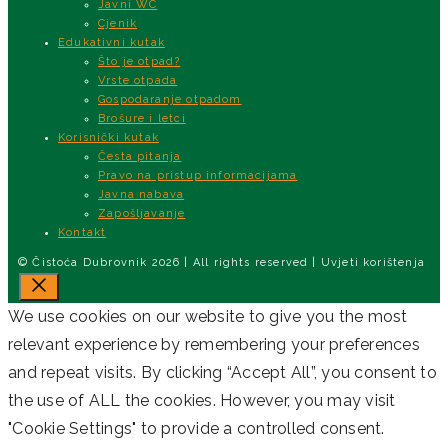
Javni WC
Cjenik
Edukativni kutak
Što je otpad?
Vrste otpada
Gospodaranje otpadom
Brošure i letci
Korisnički kutak
Česta pitanja
Pravo na pristup informacijama
Javna nabava
Zapošljavanje
Kontakt
© Čistoća Dubrovnik 2026 | All rights reserved | Uvjeti korištenja
Close
We use cookies on our website to give you the most
relevant experience by remembering your preferences
and repeat visits. By clicking “Accept All”, you consent to
the use of ALL the cookies. However, you may visit
"Cookie Settings" to provide a controlled consent.