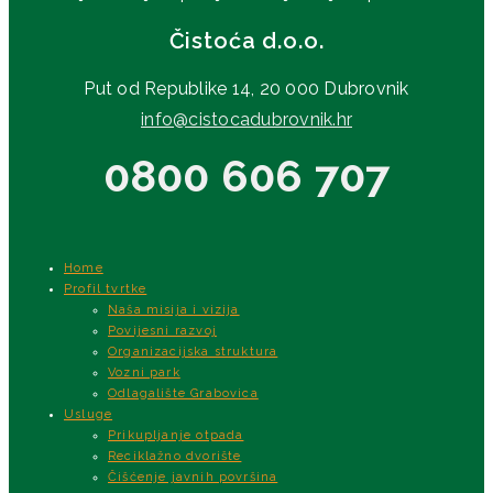
Čistoća d.o.o.
Put od Republike 14, 20 000 Dubrovnik
info@cistocadubrovnik.hr
0800 606 707
Home
Profil tvrtke
Naša misija i vizija
Povijesni razvoj
Organizacijska struktura
Vozni park
Odlagalište Grabovica
Usluge
Prikupljanje otpada
Reciklažno dvorište
Čišćenje javnih površina