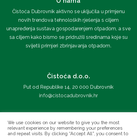
O nama
Čistoća Dubrovnik aktivno se uključila u primjenu
novih trendova tehnoloških rješenja s ciljem
unapređenja sustava gospodarenjem otpadom, a sve
sa ciljem kako bismo se pridružili sredinama koje su
svijetli primjeri zbrinjavanja otpadom.
Čistoća d.o.o.
Put od Republike 14, 20 000 Dubrovnik
info@cistocadubrovnik.hr
0800 606 707
We use cookies on our website to give you the most
relevant experience by remembering your preferences
and repeat visits. By clicking “Accept All”, you consent to