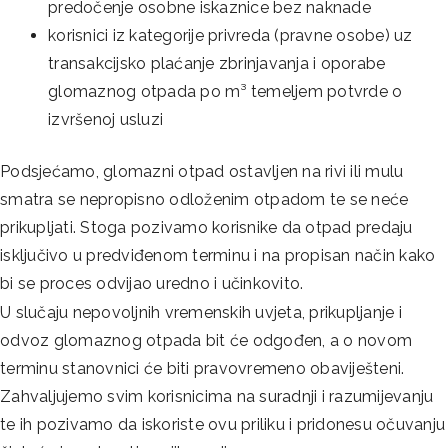
predočenje osobne iskaznice bez naknade
korisnici iz kategorije privreda (pravne osobe) uz
transakcijsko plaćanje zbrinjavanja i oporabe
glomaznog otpada po m³ temeljem potvrde o
izvršenoj usluzi
Podsjećamo, glomazni otpad ostavljen na rivi ili mulu
smatra se nepropisno odloženim otpadom te se neće
prikupljati. Stoga pozivamo korisnike da otpad predaju
isključivo u predviđenom terminu i na propisan način kako
bi se proces odvijao uredno i učinkovito.
U slučaju nepovoljnih vremenskih uvjeta, prikupljanje i
odvoz glomaznog otpada bit će odgođen, a o novom
terminu stanovnici će biti pravovremeno obaviješteni.
Zahvaljujemo svim korisnicima na suradnji i razumijevanju
te ih pozivamo da iskoriste ovu priliku i pridonesu očuvanju