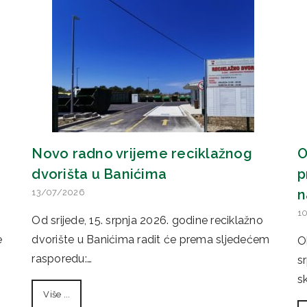
Novo radno vrijeme reciklažnog
O
dvorišta u Banićima
p
n
13/07/2026
1
Od srijede, 15. srpnja 2026. godine reciklažno
e
dvorište u Banićima radit će prema sljedećem
O
rasporedu:…
s
s
Više ...