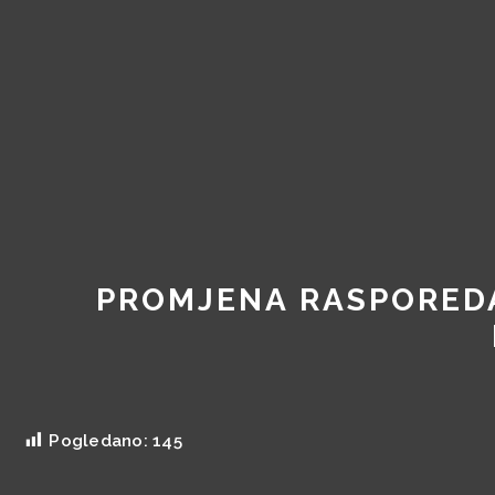
Skip
to
content
PROMJENA RASPOREDA
Pogledano:
145