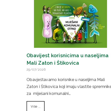
Obavijest korisnicima u naseljima
Mali Zaton i Štikovica
29/07/2026
Obavještavamo korisnike u naseljima Mali
Zaton i Štikovica koji imaju vlastite spremnik
za miješani komunalni…
Više ...