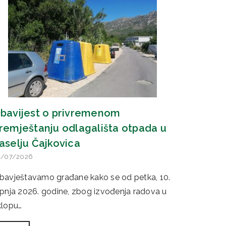
bavijest o privremenom
remještanju odlagališta otpada u
aselju Čajkovica
0/07/2026
bavještavamo građane kako se od petka, 10.
rpnja 2026. godine, zbog izvođenja radova u
klopu…