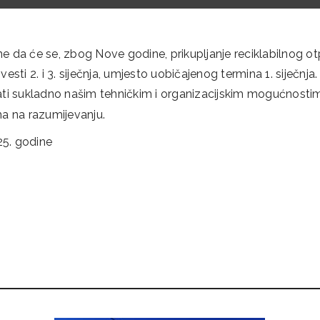
da će se, zbog Nove godine, prikupljanje reciklabilnog o
ti 2. i 3. siječnja, umjesto uobičajenog termina 1. siječnja.
jati sukladno našim tehničkim i organizacijskim mogućnosti
a na razumijevanju.
25. godine