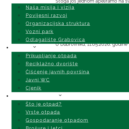
Stoga još jednom apeliramo na sve
Naša misija i vizija
iznošenja i odlaganja kartona i p
Povijesni razvoj
Organizacijska struktura
Zahvaljujemo na razumijevanju, 
Vozni park
Odlagalište Grabovica
U Dubrovniku, 11.05.2026. godine
Usluge
Prikupljanje otpada
Reciklažno dvorište
Čišćenje javnih površina
Javni WC
Cjenik
Edukativni kutak
Što je otpad?
Vrste otpada
Gospodaranje otpadom
Brošure i letci