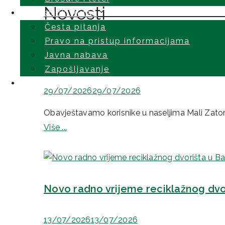
Novosti
Korisnički kutak
Česta pitanja
Pravo na pristup informacijama
Javna nabava
Obavijest korisnicima u naseljima Ma
Zapošljavanje
Kontakt
29/07/2026
29/07/2026
Obavještavamo korisnike u naseljima Mali Zaton 
Više ...
Novo radno vrijeme reciklažnog dvo
13/07/2026
13/07/2026