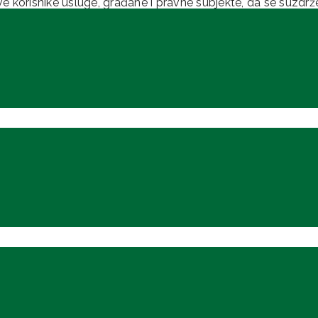
 korisnike usluge, građane i pravne subjekte, da se suzdrž
apira na odlagališta i javne površine subotom i nedjeljom.
suradnji i odgovornom odnosu prema zajedničkom prostoru.