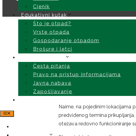
Cjenik
Edukativni kutak
Što je otpad?
Vrste otpada
Gospodaranje otpadom
Brošure i letci
Korisnički kutak
Česta pitanja
Pravo na pristup informacijama
Javna nabava
Ovim putem ponovno podsjećam
Zapošljavanje
kartona.
Kontakt
Naime, na pojedinim lokacijama po
predviđenog termina prikupljanja,
otežava redovno funkcioniranje 
Home
Profil tvrtke