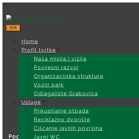
Skip
to
content
Home
Profil tvrtke
Naša misija i vizija
Povijesni razvoj
Organizacijska struktura
Vozni park
PAPIR 
Odlagalište Grabovica
Usluge
Prikupljanje otpada
Reciklažno dvorište
Čišćenje javnih površina
Pogledano:
312
Javni WC