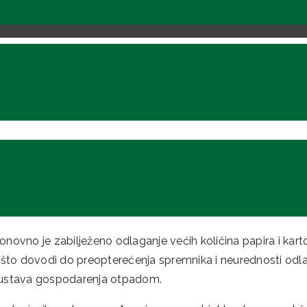
o naše sugrađane kako se
nedjeljom ne obavlja odvoz p
novno je zabilježeno odlaganje većih količina papira i kart
 što dovodi do preopterećenja spremnika i neurednosti odla
sustava gospodarenja otpadom.