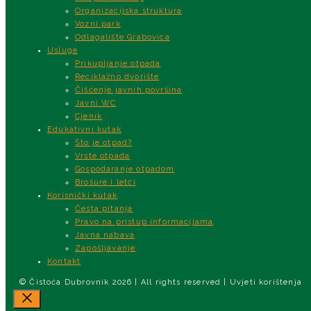
Organizacijska struktura
Vozni park
Odlagalište Grabovica
Usluge
Prikupljanje otpada
Reciklažno dvorište
Čišćenje javnih površina
Javni WC
Cjenik
Edukativni kutak
Što je otpad?
Vrste otpada
Gospodaranje otpadom
Brošure i letci
Korisnički kutak
Česta pitanja
Pravo na pristup informacijama
Javna nabava
Zapošljavanje
Kontakt
© Čistoća Dubrovnik 2026 | All rights reserved | Uvjeti korištenja