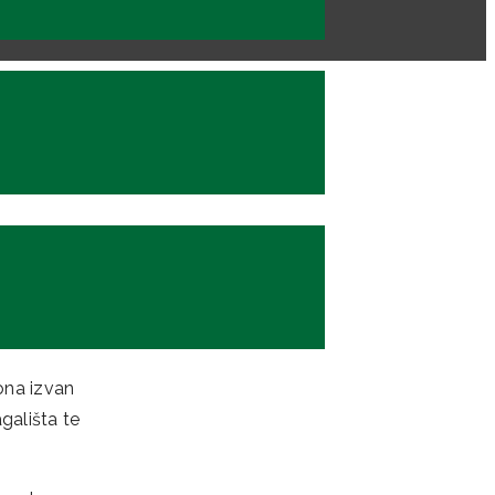
apira i
ona izvan
gališta te