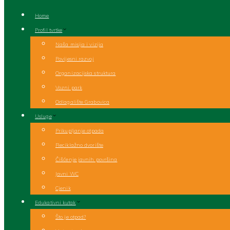
Close
Home
Profil tvrtke
Naša misija i vizija
Povijesni razvoj
Organizacijska struktura
Vozni park
Odlagalište Grabovica
Usluge
Prikupljanje otpada
Reciklažno dvorište
Čišćenje javnih površina
Javni WC
Cjenik
Edukativni kutak
Što je otpad?