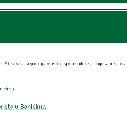
li Zaton i Štikovica
i Štikovica koji imaju vlastite spremnike za miješani komun
rišta u Banićima