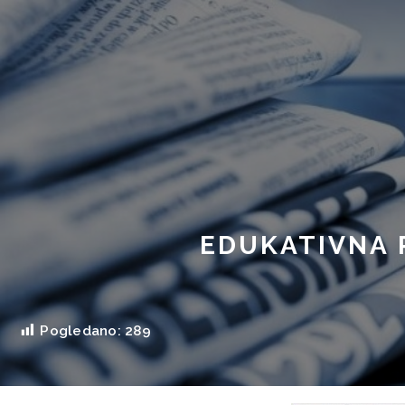
Skip
to
content
EDUKATIVNA 
Pogledano:
289