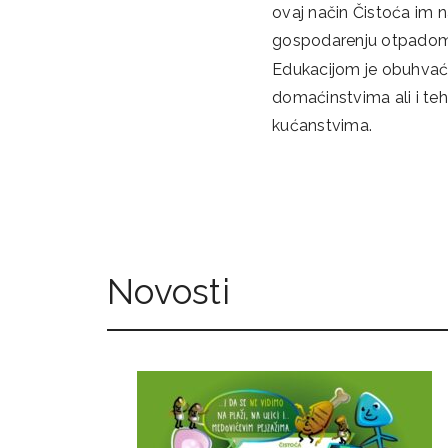
ovaj način Čistoća im 
gospodarenju otpadom
Edukacijom je obuhvaće
domaćinstvima ali i teh
kućanstvima.
Novosti