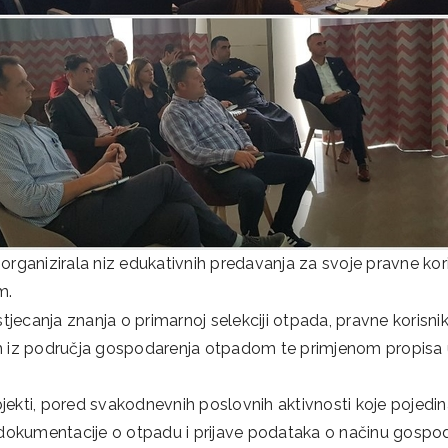
 organizirala niz edukativnih predavanja za svoje pravne ko
m.
 stjecanja znanja o primarnoj selekciji otpada, pravne korisni
iz područja gospodarenja otpadom te primjenom propisa
jekti, pored svakodnevnih poslovnih aktivnosti koje pojedin
dokumentacije o otpadu i prijave podataka o načinu gospo