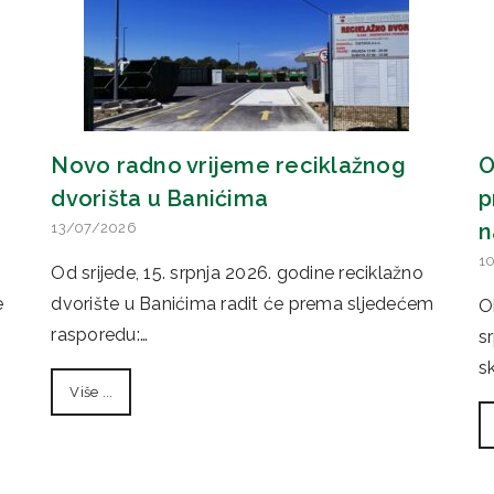
Novo radno vrijeme reciklažnog
O
dvorišta u Banićima
p
n
13/07/2026
1
Od srijede, 15. srpnja 2026. godine reciklažno
e
dvorište u Banićima radit će prema sljedećem
O
rasporedu:…
s
s
Više ...