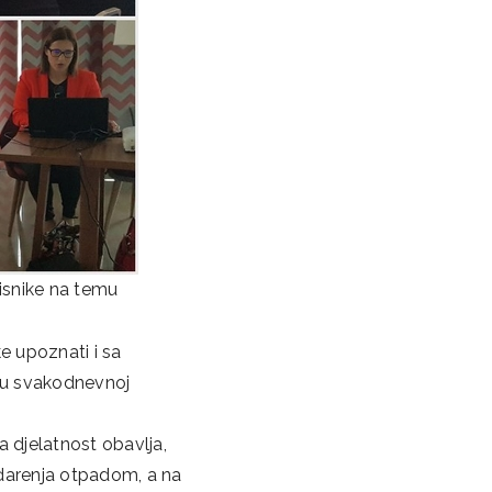
risnike na temu
ke upoznati i sa
 u svakodnevnoj
a djelatnost obavlja,
darenja otpadom, a na