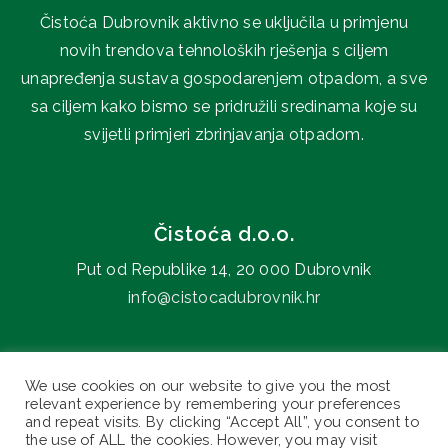
Čistoća Dubrovnik aktivno se uključila u primjenu
novih trendova tehnoloških rješenja s ciljem
unapređenja sustava gospodarenjem otpadom, a sve
sa ciljem kako bismo se pridružili sredinama koje su
svijetli primjeri zbrinjavanja otpadom.
Čistoća d.o.o.
Put od Republike 14, 20 000 Dubrovnik
info@cistocadubrovnik.hr
0800 606 707
We use cookies on our website to give you the most
relevant experience by remembering your preferences
and repeat visits. By clicking “Accept All”, you consent to
the use of ALL the cookies. However, you may visit