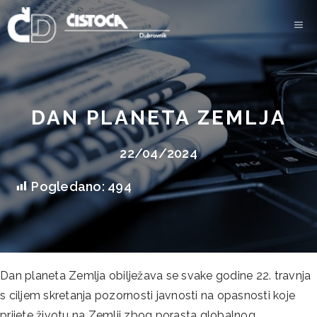
Skip
to
content
DAN PLANETA ZEMLJA
22/04/2024
Pogledano:
494
Dan planeta Zemlja obilježava se svake godine 22. travnja
s ciljem skretanja pozornosti javnosti na opasnosti koje
prijete životu na Zemlji zbog porasta globalnog