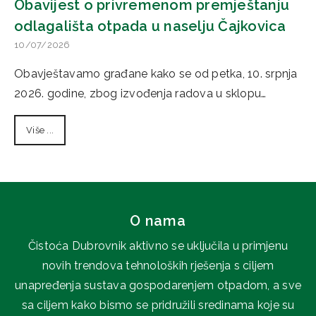
Obavijest o privremenom premještanju
odlagališta otpada u naselju Čajkovica
10/07/2026
Obavještavamo građane kako se od petka, 10. srpnja
2026. godine, zbog izvođenja radova u sklopu…
Više ...
O nama
Čistoća Dubrovnik aktivno se uključila u primjenu
novih trendova tehnoloških rješenja s ciljem
unapređenja sustava gospodarenjem otpadom, a sve
sa ciljem kako bismo se pridružili sredinama koje su