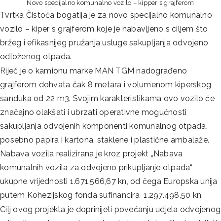
Novo specijalno komunalno vozilo – kipper s grajferom
Tvrtka Čistoća bogatija je za novo specijalno komunalno
vozilo – kiper s grajferom koje je nabavljeno s ciljem što
bržeg i efikasnijeg pružanja usluge sakupljanja odvojeno
odloženog otpada.
Riječ je o kamionu marke MAN TGM nadograđeno
grajferom dohvata čak 8 metara i volumenom kiperskog
sanduka od 22 m3. Svojim karakteristikama ovo vozilo će
značajno olakšati i ubrzati operativne mogućnosti
sakupljanja odvojenih komponenti komunalnog otpada,
posebno papira i kartona, staklene i plastične ambalaže.
Nabava vozila realizirana je kroz projekt „Nabava
komunalnih vozila za odvojeno prikupljanje otpada“
ukupne vrijednosti 1.671.566,67 kn, od čega Europska unija
putem Kohezijskog fonda sufinancira 1.297.498,50 kn.
Cilj ovog projekta je doprinijeti povećanju udjela odvojenog